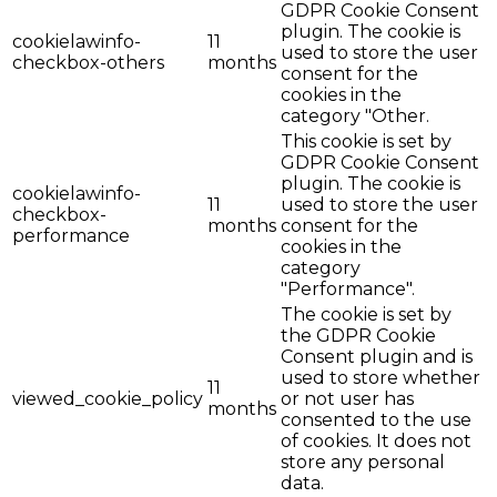
GDPR Cookie Consent
plugin. The cookie is
cookielawinfo-
11
used to store the user
checkbox-others
months
consent for the
cookies in the
category "Other.
This cookie is set by
GDPR Cookie Consent
plugin. The cookie is
cookielawinfo-
11
used to store the user
checkbox-
months
consent for the
performance
cookies in the
category
"Performance".
The cookie is set by
the GDPR Cookie
Consent plugin and is
used to store whether
11
viewed_cookie_policy
or not user has
months
consented to the use
of cookies. It does not
store any personal
data.