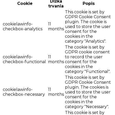
Dĺžka
Cookie
Popis
trvania
This cookie is set by
GDPR Cookie Consent
plugin. The cookie is
cookielawinfo-
11
used to store the user
checkbox-analytics
months
consent for the
cookies in the
category "Analytics".
The cookie is set by
GDPR cookie consent
cookielawinfo-
11
to record the user
checkbox-functional
months
consent for the
cookies in the
category "Functional".
This cookie is set by
GDPR Cookie Consent
plugin. The cookies is
cookielawinfo-
11
used to store the user
checkbox-necessary
months
consent for the
cookies in the
category "Necessary".
This cookie is set by