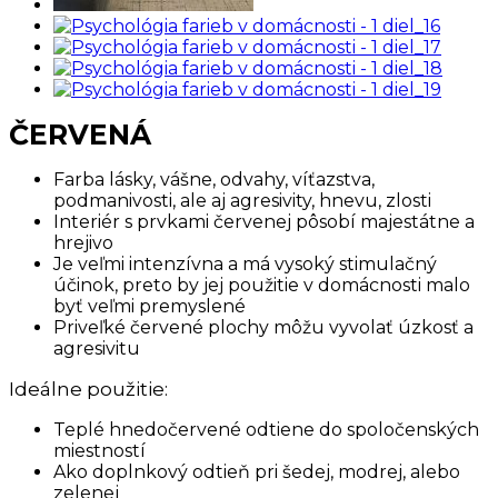
ČERVENÁ
Farba lásky, vášne, odvahy, víťazstva,
podmanivosti, ale aj agresivity, hnevu, zlosti
Interiér s prvkami červenej pôsobí majestátne a
hrejivo
Je veľmi intenzívna a má vysoký stimulačný
účinok, preto by jej použitie v domácnosti malo
byť veľmi premyslené
Priveľké červené plochy môžu vyvolať úzkosť a
agresivitu
Ideálne použitie:
Teplé hnedočervené odtiene do spoločenských
miestností
Ako doplnkový odtieň pri šedej, modrej, alebo
zelenej