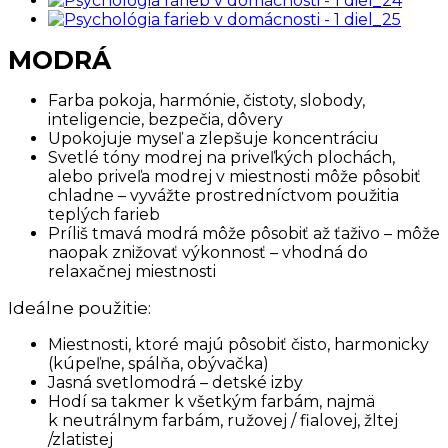
MODRÁ
Farba pokoja, harmónie, čistoty, slobody,
inteligencie, bezpečia, dôvery
Upokojuje myseľ a zlepšuje koncentráciu
Svetlé tóny modrej na priveľkých plochách,
alebo priveľa modrej v miestnosti môže pôsobiť
chladne – vyvážte prostredníctvom použitia
teplých farieb
Príliš tmavá modrá môže pôsobiť až ťaživo – môže
naopak znižovať výkonnosť – vhodná do
relaxačnej miestnosti
Ideálne použitie:
Miestnosti, ktoré majú pôsobiť čisto, harmonicky
(kúpeľne, spálňa, obývačka)
Jasná svetlomodrá – detské izby
Hodí sa takmer k všetkým farbám, najmä
k neutrálnym farbám, ružovej / fialovej, žltej
/zlatistej