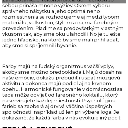
sebou prináša mnoho výziev. Okrem výberu
správneho nábytku a jeho optimálneho
rozmiestnenia sa rozhodujeme aj medzi typom
materiálu, veľkosťou, štýlom a najmä farebným
prevedením. Riadime sa predovšetkým vlastným
vkusom tak, aby sme oku ulahodili. No je tu ešte
jedno hľadisko, na ktoré by sme mali prihliadať,
aby sme si spríjemnili bývanie.
Farby majú na ľudský organizmus väčší vplyv,
akoby sme možno predpokladali. Majú dosah na
naše emócie, dokážu prebudiť i uspať mozgovú
aktivitu a dokonca majú podiel aj na krvnom
obehu. Harmonické fungovanie v domácnosti sa
teda môže odvíjať od farebného koktailu, ktorý
naservírujete každej miestnosti. Psychológiou
farieb sa zaoberá aj drvivá väčšina úspešných
spoločností, napríklad už len pri výbere loga. Je
dokázané, že každá farba v nás evokuje iný pocit.