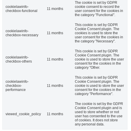
The cookie is set by GDPR
cookielawinfo-
cookie consent to record the
11 months
checkbox-functional
user consent for the cookies in
the category "Functional".
This cookie is set by GDPR
Cookie Consent plugin. The
cookielawinfo-
11 months
cookies is used to store the
checkbox-necessary
user consent for the cookies in
the category "Necessary".
This cookie is set by GDPR
Cookie Consent plugin. The
cookielawinfo-
11 months
cookie is used to store the user
checkbox-others
consent for the cookies in the
category "Other.
This cookie is set by GDPR
cookielawinfo-
Cookie Consent plugin. The
checkbox-
11 months
cookie is used to store the user
performance
consent for the cookies in the
category "Performance".
The cookie is set by the GDPR
Cookie Consent plugin and is
used to store whether or not
viewed_cookie_policy
11 months
user has consented to the use
of cookies. It does not store
any personal data.