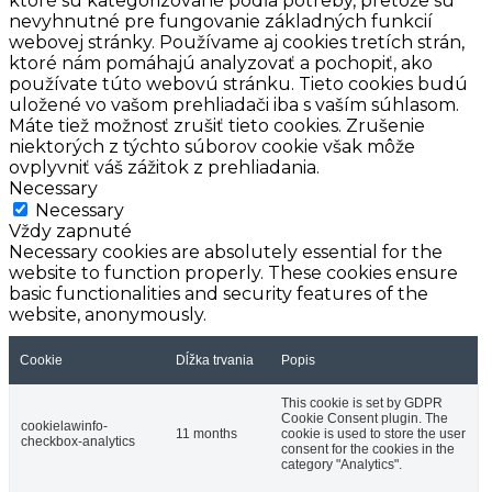
ktoré sú kategorizované podľa potreby, pretože sú
nevyhnutné pre fungovanie základných funkcií
webovej stránky. Používame aj cookies tretích strán,
ktoré nám pomáhajú analyzovať a pochopiť, ako
používate túto webovú stránku. Tieto cookies budú
uložené vo vašom prehliadači iba s vaším súhlasom.
Máte tiež možnosť zrušiť tieto cookies. Zrušenie
niektorých z týchto súborov cookie však môže
ovplyvniť váš zážitok z prehliadania.
Necessary
Necessary
Vždy zapnuté
Necessary cookies are absolutely essential for the
website to function properly. These cookies ensure
basic functionalities and security features of the
website, anonymously.
Cookie
Dĺžka trvania
Popis
This cookie is set by GDPR
Cookie Consent plugin. The
cookielawinfo-
11 months
cookie is used to store the user
checkbox-analytics
consent for the cookies in the
category "Analytics".