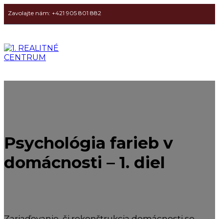
Zavolajte nám: +421 905 801 882
Psychológia farieb v
domácnosti – 1. diel
Zariaďovanie, či rekonštrukcia domácnosti so