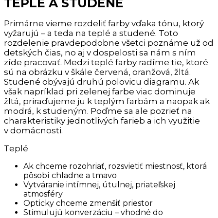
TEPLÉ A STUDENÉ
Primárne vieme rozdeliť farby vďaka tónu, ktorý
vyžarujú – a teda na teplé a studené. Toto
rozdelenie pravdepodobne všetci poznáme už od
detských čias, no aj v dospelosti sa nám s ním
zíde pracovať. Medzi teplé farby radíme tie, ktoré
sú na obrázku v škále červená, oranžová, žltá.
Studené obývajú druhú polovicu diagramu. Ak
však napríklad pri zelenej farbe viac dominuje
žltá, priraďujeme ju k teplým farbám a naopak ak
modrá, k studeným. Poďme sa ale pozrieť na
charakteristiky jednotlivých farieb a ich využitie
v domácnosti.
Teplé
Ak chceme rozohriať, rozsvietiť miestnosť, ktorá
pôsobí chladne a tmavo
Vytváranie intímnej, útulnej, priateľskej
atmosféry
Opticky chceme zmenšiť priestor
Stimulujú konverzáciu – vhodné do